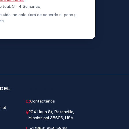
bitual: 3 - 4 Semanas
cluido; se calculará de acuerdo al peso y
os.
 DEL
CONTACTO
Contáctanos
 el
204 Hays St, Batesville,
Mississippi 38606, USA
+1 (866) 954-5938