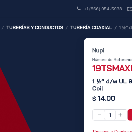
Tienda
Red de Distribuidores
Descubre
E
+1 (866) 954-5938
TUBERÍAS Y CONDUCTOS
TUBERÍA COAXIAL
1 ½” d
Nupi
Número de Referenci
19TSMAX
1 ½” d/w UL 9
Coil
14.00
$
Términos y Condicio