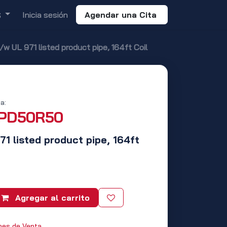
Inicia sesión
Agendar una Cita
S
/w UL 971 listed product pipe, 164ft Coil
a:
PD50R50
71 listed product pipe, 164ft
Agregar al carrito
nes de Venta