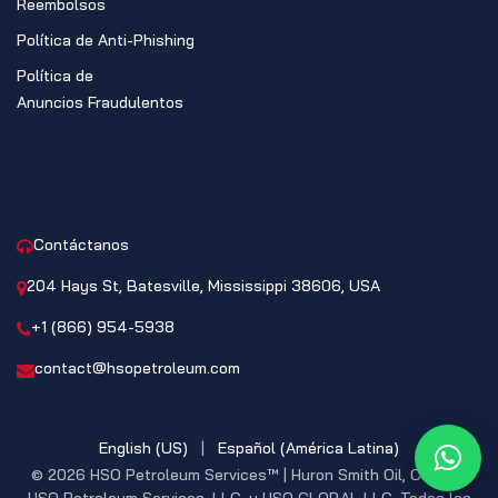
Reembolsos
Política de Anti-Phishing
Política de
Anuncios Fraudulentos
CONTACTO
Contáctanos
204 Hays St, Batesville, Mississippi 38606, USA
+1 (866) 954-5938
contact@hsopetroleum.com
English (US)
|
Español (América Latina)
What
© 2026 HSO Petroleum Services™ | Huron Smith Oil, CO. INC,