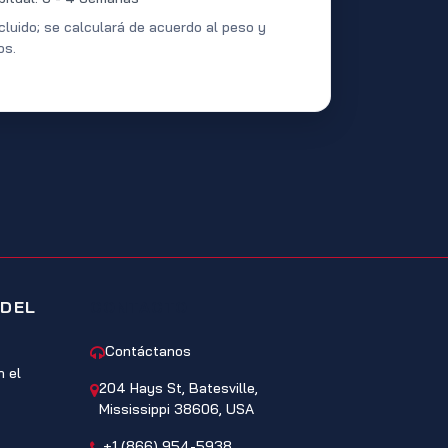
cluido; se calculará de acuerdo al peso y
os.
 DEL
CONTACTO
Contáctanos
 el
204 Hays St, Batesville,
Mississippi 38606, USA
+1 (866) 954-5938