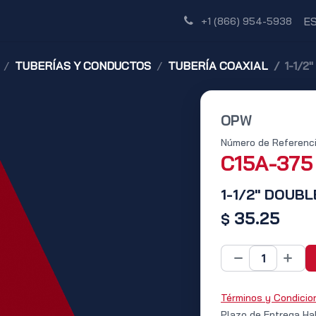
Tienda
Red de Distribuidores
Descubre
E
+1 (866) 954-5938
TUBERÍAS Y CONDUCTOS
TUBERÍA COAXIAL
1-1/2
OPW
Número de Referenci
C15A-375
1-1/2" DOUBL
35.25
$
Términos y Condicio
Plazo de Entrega Ha