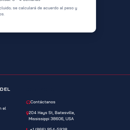
cluido; se calculará de acuerdo al peso y
os.
 DEL
CONTACTO
Contáctanos
 el
204 Hays St, Batesville,
Mississippi 38606, USA
+1 (866) 954-5938