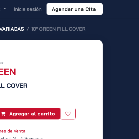
Inicia sesión
Agendar una Cita
S
 VARIADAS
10" GREEN FILL COVER
a:
REEN
LL COVER
Agregar al carrito
nes de Venta
bitual: 3 - 4 Semanas