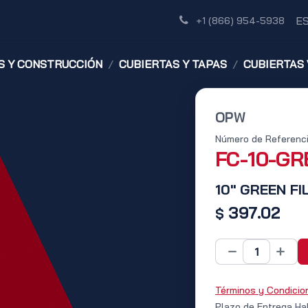
Tienda
Red de Distribuidores
Descubre
E
+1 (866) 954-5938
S Y CONSTRUCCIÓN
CUBIERTAS Y TAPAS
CUBIERTAS
OPW
Número de Referenci
FC-10-G
10" GREEN FI
397.02
$
Términos y Condicio
Plazo de Entrega Ha