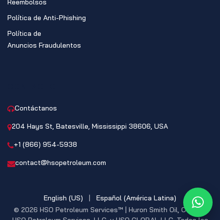
Reembolsos
Política de Anti-Phishing
Política de
Anuncios Fraudulentos
CONTACTO
Contáctanos
204 Hays St, Batesville, Mississippi 38606, USA
+1 (866) 954-5938
contact@hsopetroleum.com
English (US)
|
Español (América Latina)
What
© 2026 HSO Petroleum Services™ | Huron Smith Oil, CO. INC,