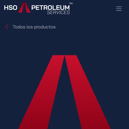
Ir al contenido
Todos los productos